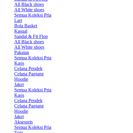
All Black shoes
All White shoes
Semua Koleksi Pria
Lari
Bola Basket
Kasual
Sandal & Fit Flop
All Black shoes
All White shoes
Pakaian
Semua Koleksi Pria
Kaos
Celana Pendek
Celana Panjang
Hoodie
Jaket
Semua Koleksi Pria
Kaos
Celana Pendek
Celana Panjang
Hoodie
Jaket
Aksesoris
Semua Koleksi Pria
Topi