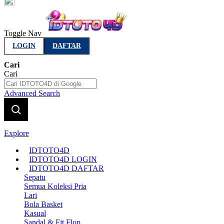
Indonesia
Toggle Nav
LOGIN
DAFTAR
Cari
Cari
Advanced Search
Explore
IDTOTO4D
IDTOTO4D LOGIN
IDTOTO4D DAFTAR
Sepatu
Semua Koleksi Pria
Lari
Bola Basket
Kasual
Sandal & Fit Flop